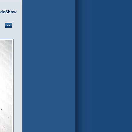
ideShow
>>