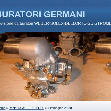
 revisione carburatori WEBER-SOLEX-DELLORTO-SU-STRO
ome
»
Restauro WEBER-36-DO2
»
» Immagine 20/60