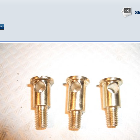
Sl
<<