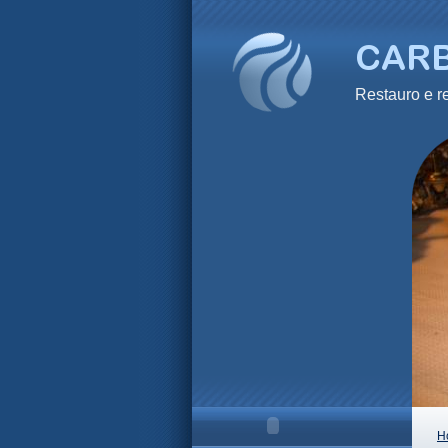
Restauro e
H