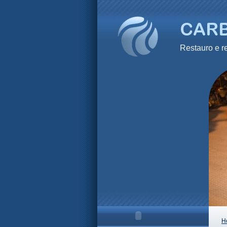
Restauro e
H