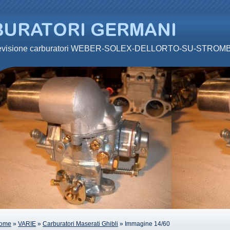
 revisione carburatori WEBER-SOLEX-DELLORTO-SU-STRO
ome
»
VARIE
»
Carburatori Maserati Ghibli
» Immagine 14/60