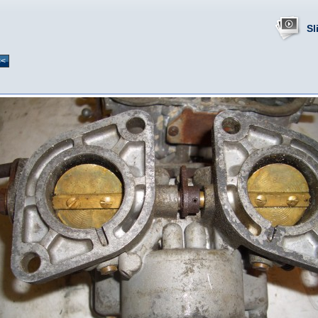
Sl
<<