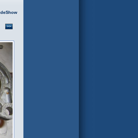
ideShow
>>