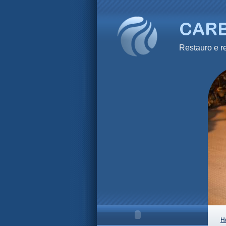
Restauro e
H