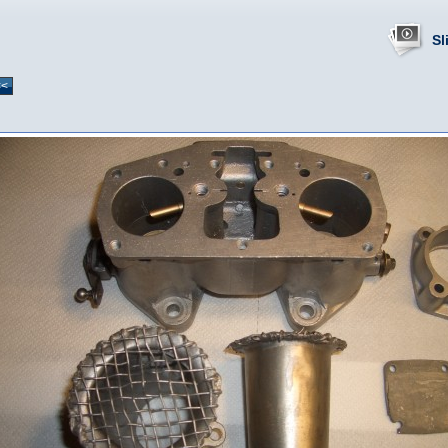
Sl
<<