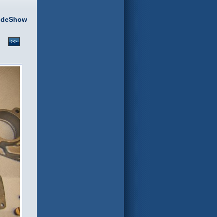
ideShow
>>