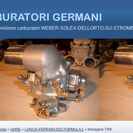
 revisione carburatori WEBER-SOLEX-DELLORTO-SU-STRO
ome
»
VARIE
»
LANCIA-FERRARI-D50 FORMULA 1
» Immagine 7/59