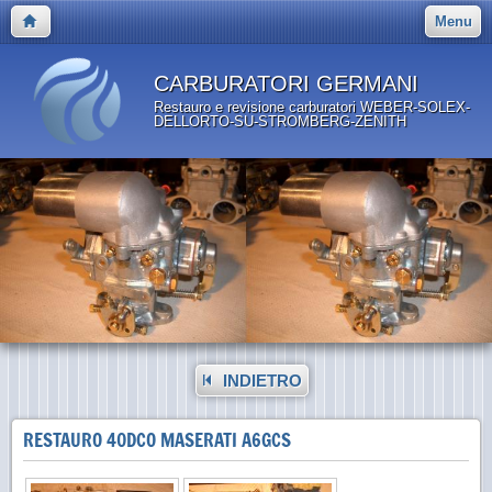
Menu
CARBURATORI GERMANI
Restauro e revisione carburatori WEBER-SOLEX-
DELLORTO-SU-STROMBERG-ZENITH
INDIETRO
RESTAURO 40DCO MASERATI A6GCS