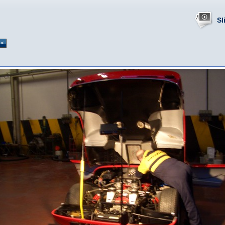
Sl
<<