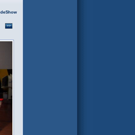
ideShow
>>