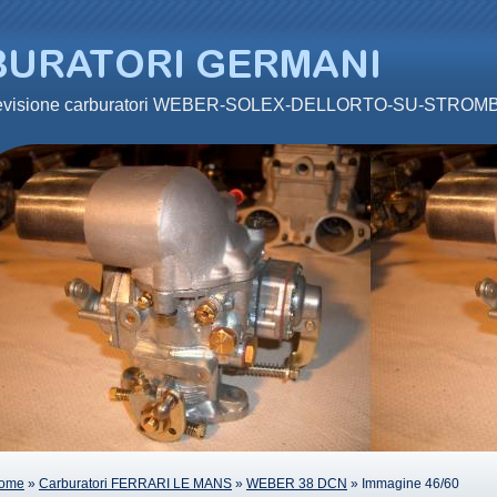
 revisione carburatori WEBER-SOLEX-DELLORTO-SU-STRO
ome
»
Carburatori FERRARI LE MANS
»
WEBER 38 DCN
» Immagine 46/60