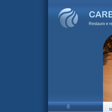
Restauro e
H